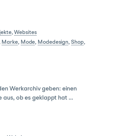
jekte
,
Websites
,
Marke
,
Mode
,
Modedesign
,
Shop
,
den Werkarchiv geben: einen
ie aus, ob es geklappt hat …