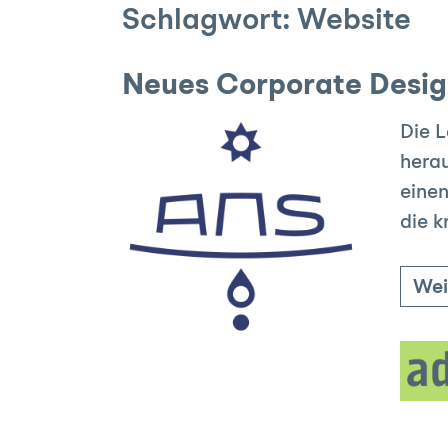
Schlagwort:
Website
Neues Corporate Desig
Die L
herau
einen
die k
Wei