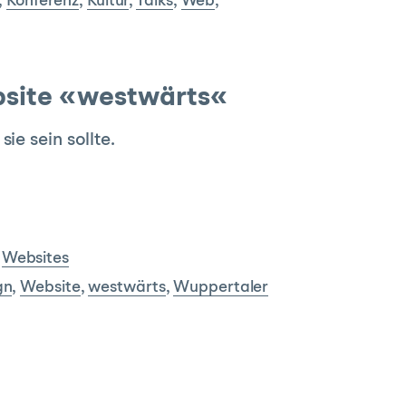
,
Konferenz
,
Kultur
,
Talks
,
Web
,
bsite «westwärts«
ie sein sollte.
,
Websites
gn
,
Website
,
westwärts
,
Wuppertaler