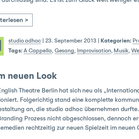
 durchlässig sind. Es ist zum Glück weit weniger e
terlesen >
studio adhoc
|
23. September 2013
|
Kategorien:
Pr
Tags:
A Cappella
,
Gesang
,
Improvisation
,
Musik
,
We
im neuen Look
nglish Theatre Berlin hat sich neu als „Internation
ioniert. Folgerichtig stand eine komplette kommu
taltung an, die studio adhoc übernehmen durfte. 
randing Prozess nicht abgeschlossen, dennoch er
medien rechtzeitig zur neuen Spielzeit im neuen