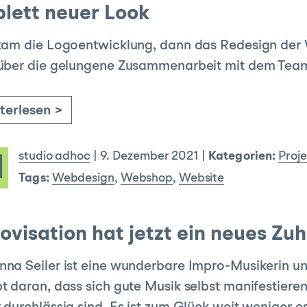
lett neuer Look
kam die Logoentwicklung, dann das Redesign der 
über die gelungene Zusammenarbeit mit dem Team
terlesen >
studio adhoc
|
9. Dezember 2021
|
Kategorien:
Proj
Tags:
Webdesign
,
Webshop
,
Website
rovisation hat jetzt ein neues Z
na Seiler ist eine wunderbare Impro-Musikerin u
t daran, dass sich gute Musik selbst manifestiere