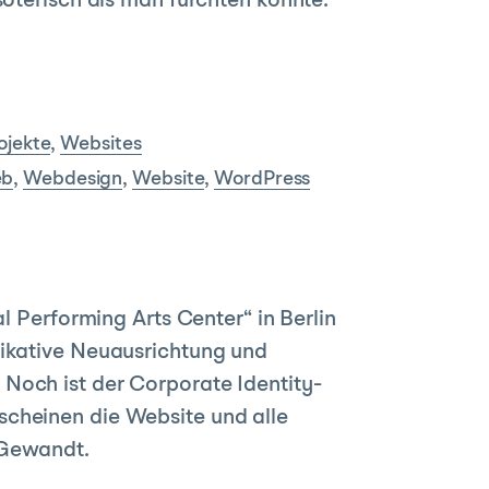
soterisch als man fürchten könnte.
ojekte
,
Websites
b
,
Webdesign
,
Website
,
WordPress
al Performing Arts Center“ in Berlin
nikative Neuausrichtung und
Noch ist der Corporate Identity-
scheinen die Website und alle
 Gewandt.