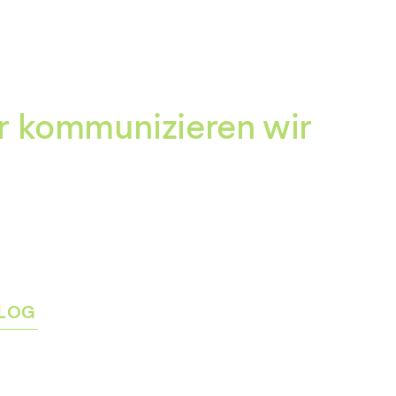
Zum
Inhalt
springen
r kommunizieren wir
LOG
rmenü
igen