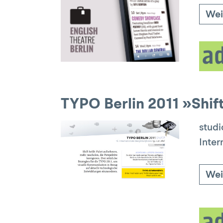
Wei
TYPO Berlin 2011 »Shif
studi
Inter
Wei