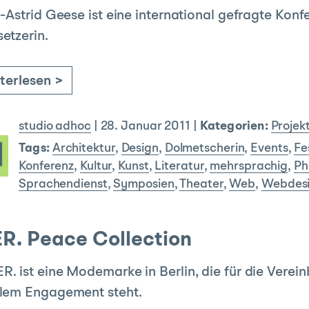
n-Astrid Geese ist eine international gefragte Kon
etzerin.
terlesen >
studio adhoc
|
28. Januar 2011
|
Kategorien:
Projek
Tags:
Architektur
,
Design
,
Dolmetscherin
,
Events
,
Fe
Konferenz
,
Kultur
,
Kunst
,
Literatur
,
mehrsprachig
,
Ph
Sprachendienst
,
Symposien
,
Theater
,
Web
,
Webdes
R. Peace Collection
. ist eine Modemarke in Berlin, die für die Vere
alem Engagement steht.