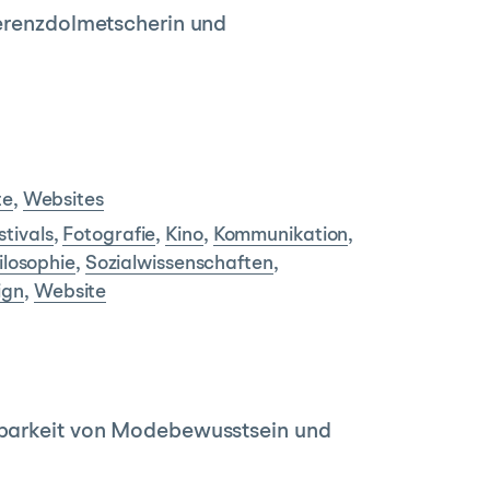
ferenzdolmetscherin und
te
,
Websites
stivals
,
Fotografie
,
Kino
,
Kommunikation
,
ilosophie
,
Sozialwissenschaften
,
ign
,
Website
inbarkeit von Modebewusstsein und