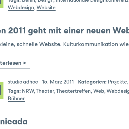
Tags:
Berlin
,
Design
,
Internationale Designkonferenz
Webdesign
,
Website
n 2011 geht mit einer neuen We
kleine, schnelle Website. Kulturkommunikation wie s
terlesen >
studio adhoc
|
15. März 2011
|
Kategorien:
Projekte
Tags:
NRW
,
Theater
,
Theatertreffen
,
Web
,
Webdesi
Bühnen
unicada