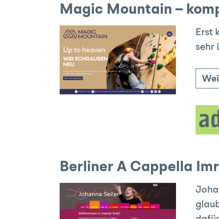
Magic Mountain – komp
Erst 
sehr 
Wei
Berliner A Cappella Im
Johan
glaub