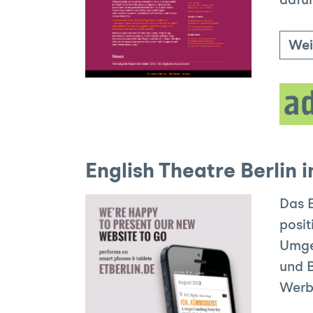
dafür
Wei
English Theatre Berlin 
Das E
posit
Umges
und B
Werbe