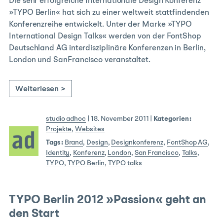
Die sehr erfolgreiche Internationale Design Konferenz
»TYPO Berlin« hat sich zu einer weltweit stattfindenden
Konferenzreihe entwickelt. Unter der Marke »TYPO
International Design Talks« werden von der FontShop
Deutschland AG interdisziplinäre Konferenzen in Berlin,
London und SanFrancisco veranstaltet.
Weiterlesen >
studio adhoc
|
18. November 2011
|
Kategorien:
Projekte
,
Websites
Tags:
Brand
,
Design
,
Designkonferenz
,
FontShop AG
,
Identity
,
Konferenz
,
London
,
San Francisco
,
Talks
,
TYPO
,
TYPO Berlin
,
TYPO talks
TYPO Berlin 2012 »Passion« geht an
den Start