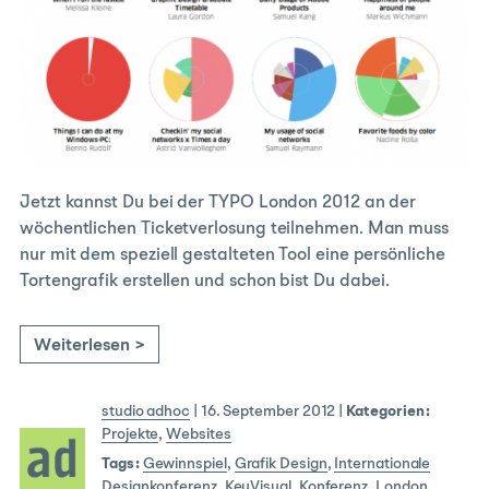
Jetzt kannst Du bei der TYPO London 2012 an der
wöchentlichen Ticketverlosung teilnehmen. Man muss
nur mit dem speziell gestalteten Tool eine persönliche
Tortengrafik erstellen und schon bist Du dabei.
Weiterlesen >
studio adhoc
|
16. September 2012
|
Kategorien:
Projekte
,
Websites
Tags:
Gewinnspiel
,
Grafik Design
,
Internationale
Designkonferenz
,
KeyVisual
,
Konferenz
,
London
,