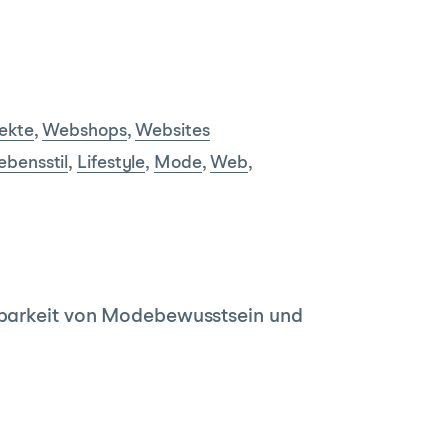
ekte
,
Webshops
,
Websites
ebensstil
,
Lifestyle
,
Mode
,
Web
,
inbarkeit von Modebewusstsein und