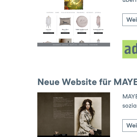
überf
Wei
Neue Website für MAYE
MAYER
sozi
Wei