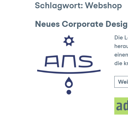
Schlagwort:
Webshop
Neues Corporate Desig
Die L
herau
einen
die k
Wei