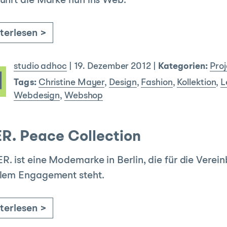
ührt die Marke nun ins Web.
terlesen >
studio adhoc
|
19. Dezember 2012
|
Kategorien:
Proj
Tags:
Christine Mayer
,
Design
,
Fashion
,
Kollektion
,
L
Webdesign
,
Webshop
R. Peace Collection
. ist eine Modemarke in Berlin, die für die Vere
alem Engagement steht.
terlesen >