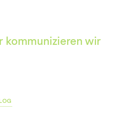
Zum
Inhalt
springen
r kommunizieren wir
LOG
rmenü
igen