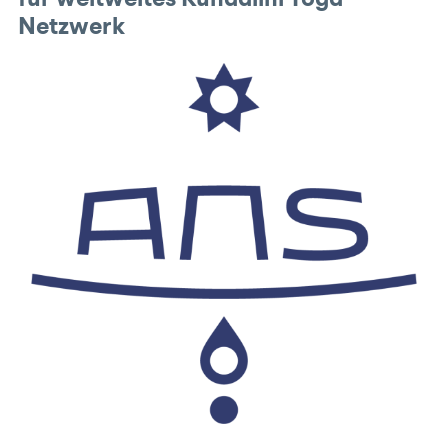
für weltweites Kundalini Yoga
Netzwerk