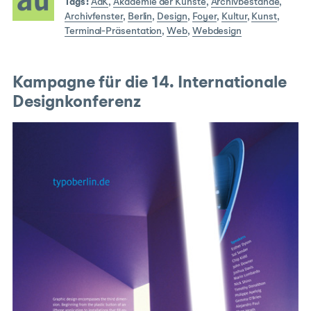
Tags:
AdK
,
Akademie der Künste
,
Archivbestände
,
Archivfenster
,
Berlin
,
Design
,
Foyer
,
Kultur
,
Kunst
,
Terminal-Präsentation
,
Web
,
Webdesign
Kampagne für die 14. Internationale
Designkonferenz