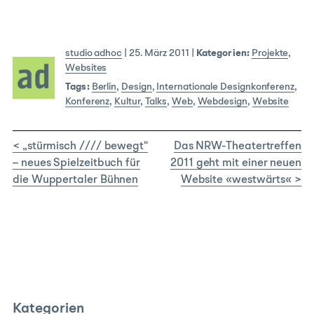
studio adhoc
|
25. März 2011
|
Kategorien:
Projekte
,
Websites
Tags:
Berlin
,
Design
,
Internationale Designkonferenz
,
Konferenz
,
Kultur
,
Talks
,
Web
,
Webdesign
,
Website
< „stürmisch //// bewegt“
Das NRW-Theatertreffen
– neues Spielzeitbuch für
2011 geht mit einer neuen
die Wuppertaler Bühnen
Website «westwärts« >
Kategorien