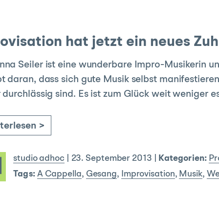
rovisation hat jetzt ein neues Z
na Seiler ist eine wunderbare Impro-Musikerin u
t daran, dass sich gute Musik selbst manifestiere
 durchlässig sind. Es ist zum Glück weit weniger e
terlesen >
studio adhoc
|
23. September 2013
|
Kategorien:
Pr
Tags:
A Cappella
,
Gesang
,
Improvisation
,
Musik
,
We