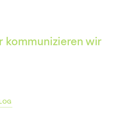
Zum
Inhalt
springen
r kommunizieren wir
LOG
rmenü
igen