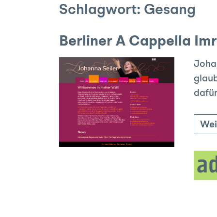
Schlagwort:
Gesang
Berliner A Cappella Im
Johan
glaub
dafür
Wei