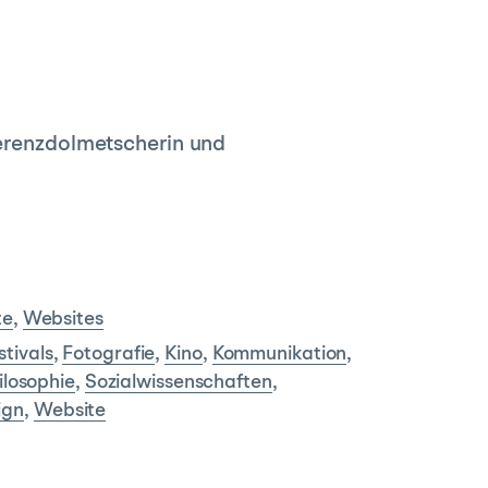
ferenzdolmetscherin und
te
,
Websites
stivals
,
Fotografie
,
Kino
,
Kommunikation
,
ilosophie
,
Sozialwissenschaften
,
ign
,
Website