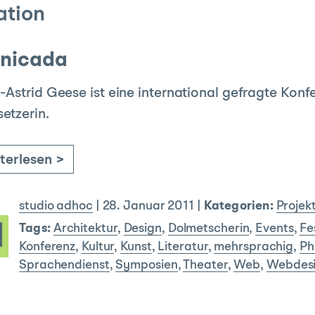
tion
unicada
n-Astrid Geese ist eine international gefragte Kon
etzerin.
terlesen >
studio adhoc
|
28. Januar 2011
|
Kategorien:
Projek
Tags:
Architektur
,
Design
,
Dolmetscherin
,
Events
,
Fe
Konferenz
,
Kultur
,
Kunst
,
Literatur
,
mehrsprachig
,
Ph
Sprachendienst
,
Symposien
,
Theater
,
Web
,
Webdes