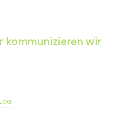
Zum
Inhalt
springen
r kommunizieren wir
LOG
rmenü
igen