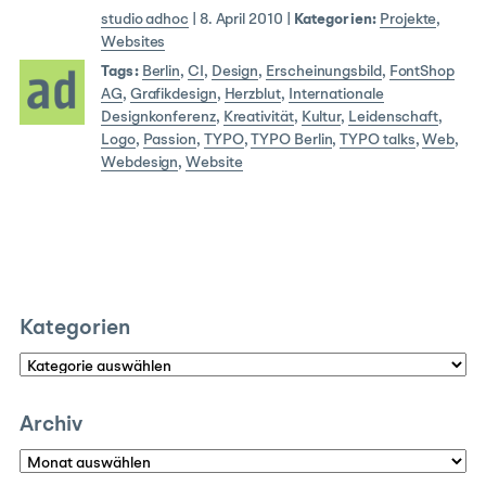
studio adhoc
|
8. April 2010
|
Kategorien:
Projekte
,
Websites
Tags:
Berlin
,
CI
,
Design
,
Erscheinungsbild
,
FontShop
AG
,
Grafikdesign
,
Herzblut
,
Internationale
Designkonferenz
,
Kreativität
,
Kultur
,
Leidenschaft
,
Logo
,
Passion
,
TYPO
,
TYPO Berlin
,
TYPO talks
,
Web
,
Webdesign
,
Website
Kategorien
Kategorien
Archiv
Archiv