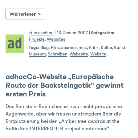
Weiterlesen >
studio adhoc
|
13. Januar 2007
|
Kategorien:
Projekte
,
Websites
Tags:
Blog
,
Film
,
Journalismus
,
Kritik
,
Kultur
,
Kunst
,
Museum
,
Schreiben
,
Webseite
,
Website
adhocCo-Website „Europäische
Route der Backsteingotik“ gewinnt
ersten Preis
Das Bernstein-Bäumchen ist zwar nicht gerade eine
Augenweide, aber wir freuen uns trotzdem über die
Erstplatzierung bei den „Amber tree awards at the
Baltic Sea INTERREG III B project conference“.