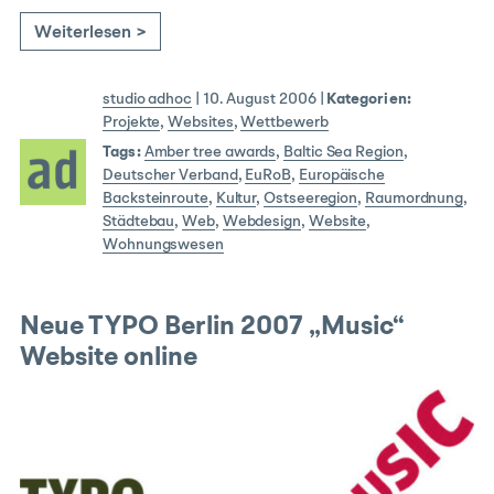
Weiterlesen >
studio adhoc
|
10. August 2006
|
Kategorien:
Projekte
,
Websites
,
Wettbewerb
Tags:
Amber tree awards
,
Baltic Sea Region
,
Deutscher Verband
,
EuRoB
,
Europäische
Backsteinroute
,
Kultur
,
Ostseeregion
,
Raumordnung
,
Städtebau
,
Web
,
Webdesign
,
Website
,
Wohnungswesen
Neue TYPO Berlin 2007 „Music“
Website online