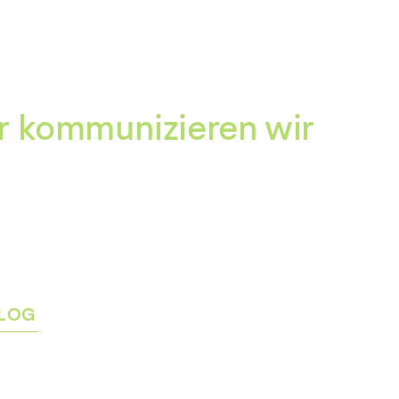
Zum
Inhalt
springen
r kommunizieren wir
LOG
rmenü
igen