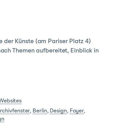
 der Künste (am Pariser Platz 4)
nach Themen aufbereitet, Einblick in
Websites
rchivfenster
,
Berlin
,
Design
,
Foyer
,
gn