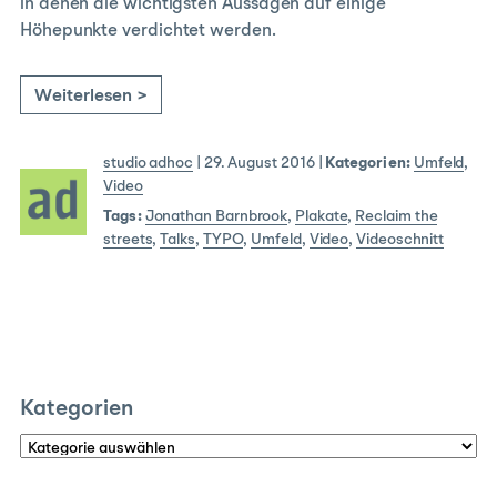
in denen die wichtigsten Aussagen auf einige
Höhepunkte verdichtet werden.
Weiterlesen >
studio adhoc
|
29. August 2016
|
Kategorien:
Umfeld
,
Video
Tags:
Jonathan Barnbrook
,
Plakate
,
Reclaim the
streets
,
Talks
,
TYPO
,
Umfeld
,
Video
,
Videoschnitt
Kategorien
Kategorien