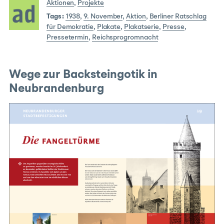
Aktionen
,
Projekte
Tags:
1938
,
9. November
,
Aktion
,
Berliner Ratschlag
für Demokratie
,
Plakate
,
Plakatserie
,
Presse
,
Pressetermin
,
Reichsprogromnacht
Wege zur Backsteingotik in
Neubrandenburg