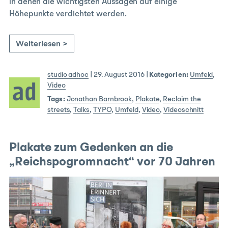
in denen die wichtigsten Aussagen auf einige
Höhepunkte verdichtet werden.
Weiterlesen >
studio adhoc
|
29. August 2016
|
Kategorien:
Umfeld
,
Video
Tags:
Jonathan Barnbrook
,
Plakate
,
Reclaim the
streets
,
Talks
,
TYPO
,
Umfeld
,
Video
,
Videoschnitt
Plakate zum Gedenken an die
„Reichspogromnacht“ vor 70 Jahren