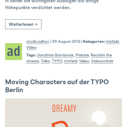
in denen die wichtigsten Aussagen auf einige
Höhepunkte verdichtet werden.
Weiterlesen >
studio adhoc
|
29. August 2016
|
Kategorien:
Umfeld
,
Video
Tags:
Jonathan Barnbrook
,
Plakate
,
Reclaim the
streets
,
Talks
,
TYPO
,
Umfeld
,
Video
,
Videoschnitt
Moving Characters auf der TYPO
Berlin