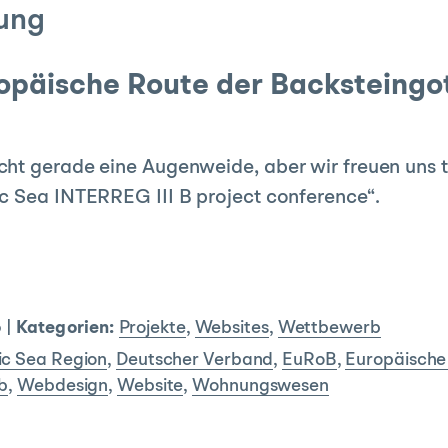
ung
päische Route der Backsteingot
ht gerade eine Augenweide, aber wir freuen uns t
c Sea INTERREG III B project conference“.
6
|
Kategorien:
Projekte
,
Websites
,
Wettbewerb
ic Sea Region
,
Deutscher Verband
,
EuRoB
,
Europäische
b
,
Webdesign
,
Website
,
Wohnungswesen