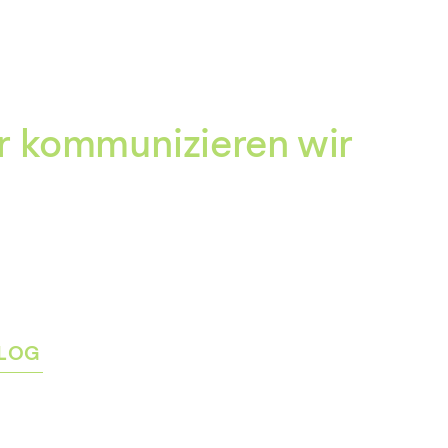
Zum
Inhalt
springen
r kommunizieren wir
LOG
rmenü
igen