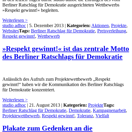
Berliner Ratschlag für Demokratie ausgerichteten Wettbewerbs
»Respekt gewinnt!« begleiten.
Weiterlesen >
studio adhoc
|
5. Dezember 2013
|
Kategorien:
Aktionen
,
Projekte
,
Websites
Tags:
Berliner Ratschlag für Demokratie
,
Preisverleihung
,
Respekt gewinnt!
,
Wettbewerb
»Respekt gewinnt!« ist das zentrale Motto
des Berliner Ratschlags für Demokratie
Anlässlich des Aufrufs zum Projektewettbewerb „Respekt
gewinnt!“ haben wir die Kommunikation des Berliner Ratschlags
für Demokratie konzentriert.
Weiterlesen >
studio adhoc
|
21. August 2013
|
Kategorien:
Projekte
Tags:
Berliner Ratschlag für Demokratie
,
Demokratie
,
Kampagnenarbeit
,
Projektewettbewerb
,
Respekt gewinnt!
,
Toleranz
,
Vielfalt
Plakate zum Gedenken an die