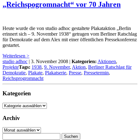
„Reichspogromnacht“ vor 70 Jahren
Heute wurde die von studio adhoc gestaltete Plakataktion „Berlin
erinnert sich – 9. November 1938“ getragen vom Berliner Ratschlag
für Demokratie auf dem Alex mit einer öffentlichen Pressekonferenz
gestartet.
Weiterlesen >
studio adhoc
|
3. November 2008
|
Kategorien:
Aktionen
,
Projekte
Tags:
1938
,
9. November
,
Aktion
,
Berliner Ratschlag für
Demokratie
,
Plakate
,
Plakatserie
,
Presse
,
Pressetermin
,
Reichsprogromnacht
Kategorien
Kategorien
Archiv
Archiv
Suchen