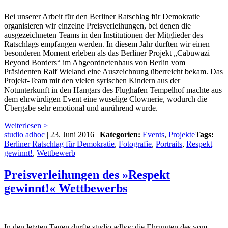
Bei unserer Arbeit für den Berliner Ratschlag für Demokratie
organisieren wir einzelne Preisverleihungen, bei denen die
ausgezeichneten Teams in den Institutionen der Mitglieder des
Ratschlags empfangen werden. In diesem Jahr durften wir einen
besonderen Moment erleben als das Berliner Projekt „Cabuwazi
Beyond Borders“ im Abgeordnetenhaus von Berlin vom
Präsidenten Ralf Wieland eine Auszeichnung überreicht bekam. Das
Projekt-Team mit den vielen syrischen Kindern aus der
Notunterkunft in den Hangars des Flughafen Tempelhof machte aus
dem ehrwürdigen Event eine wuselige Clownerie, wodurch die
Übergabe sehr emotional und anrührend wurde.
Weiterlesen >
studio adhoc
|
23. Juni 2016
|
Kategorien:
Events
,
Projekte
Tags:
Berliner Ratschlag für Demokratie
,
Fotografie
,
Portraits
,
Respekt
gewinnt!
,
Wettbewerb
Preisverleihungen des »Respekt
gewinnt!« Wettbewerbs
In den letzten Tagen durfte studio adhoc die Ehrungen des vom