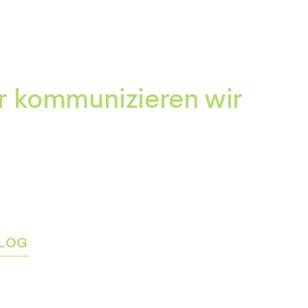
Zum
Inhalt
springen
r kommunizieren wir
LOG
rmenü
igen