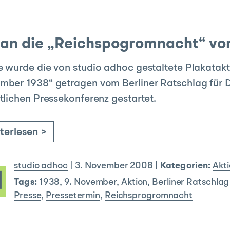
an die „Reichspogromnacht“ vo
 wurde die von studio adhoc gestaltete Plakataktio
ber 1938“ getragen vom Berliner Ratschlag für D
tlichen Pressekonferenz gestartet.
terlesen >
studio adhoc
|
3. November 2008
|
Kategorien:
Akt
Tags:
1938
,
9. November
,
Aktion
,
Berliner Ratschlag
Presse
,
Pressetermin
,
Reichsprogromnacht