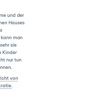
rme und der
ohen Hauses
s
, kann man
sehr sie
e Kinder
ht nur tun
önnen.
icht von
ratie.