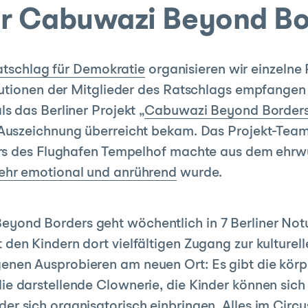
ür Cabuwazi Beyond Bo
atschlag für Demokratie
organisieren wir einzelne 
utionen der Mitglieder des Ratschlags empfangen 
 das Berliner Projekt „
Cabuwazi Beyond Border
Auszeichnung überreicht bekam. Das Projekt-Team 
rs des Flughafen Tempelhof machte aus dem ehrwü
ehr emotional und anrührend
wurde.
yond Borders geht wöchentlich in 7 Berliner Not
 den Kindern dort vielfältigen Zugang zur kulturel
enen Ausprobieren am neuen Ort: Es gibt die körp
die darstellende Clownerie, die Kinder können sich
der sich organisatorisch einbringen. Alles im Circu