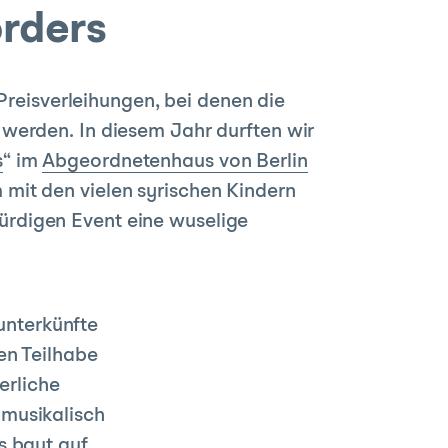
rders
Preisverleihungen, bei denen die
werden. In diesem Jahr durften wir
s
“ im
Abgeordnetenhaus von Berlin
mit den vielen syrischen Kindern
rdigen Event eine wuselige
unterkünfte
len Teilhabe
erliche
 musikalisch
s baut auf