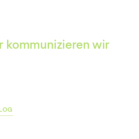
Zum
Inhalt
springen
r kommunizieren wir
LOG
rmenü
igen