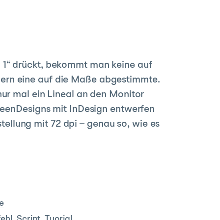
 1“ drückt, bekommt man keine auf
ern eine auf die Maße abgestimmte.
nur mal ein Lineal an den Monitor
creenDesigns mit InDesign entwerfen
rstellung mit 72 dpi – genau so, wie es
e
ehl
,
Script
,
Tuorial