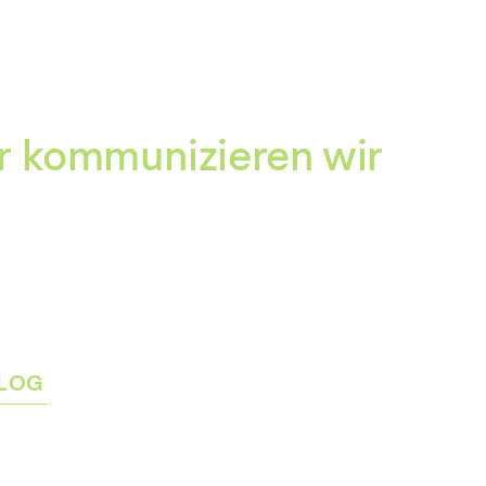
Zum
Inhalt
springen
r kommunizieren wir
LOG
rmenü
igen