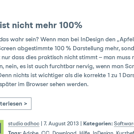
ist nicht mehr 100%
das wahr sein? Wenn man bei InDesign den „Apfel
Screen abgestimmte 100 % Darstellung mehr, sond
 nur dass dies praktisch nicht stimmt – man muss 
n, nein, es ist auch furchtbar nervig, wenn man S
 Denn nichts ist wichtiger als die korrekte 1 zu 1 Da
später im Browser sehen werden.
terlesen >
studio adhoc
|
7. August 2013
|
Kategorien:
Softwar
Tags:
Adobe
,
CC
,
Download
,
Hilfe
,
InDesign
,
Kurzbef