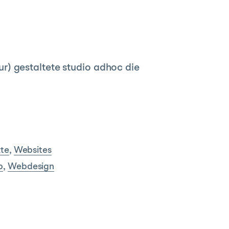
r) gestaltete studio adhoc die
kte
,
Websites
b
,
Webdesign