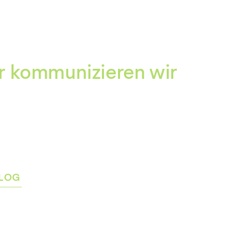
Zum
Inhalt
springen
r kommunizieren wir
LOG
rmenü
igen