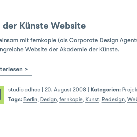
 der Künste Website
nsam mit fernkopie (als Corporate Design Agentu
ngreiche Website der Akademie der Künste.
terlesen >
studio adhoc
|
20. August 2008
|
Kategorien:
Proje
Tags:
Berlin
,
Design
,
fernkopie
,
Kunst
,
Redesign
,
We