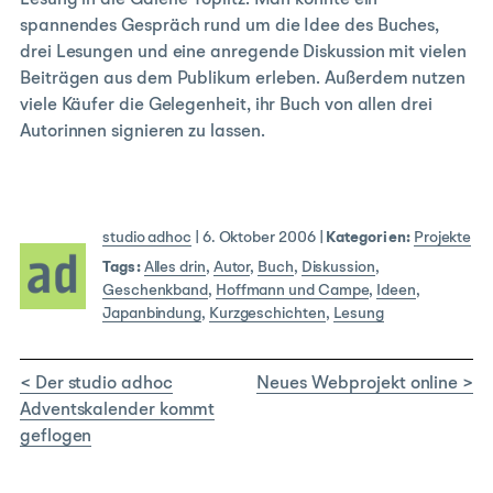
Lesung in die Galerie Töplitz. Man konnte ein
spannendes Gespräch rund um die Idee des Buches,
drei Lesungen und eine anregende Diskussion mit vielen
Beiträgen aus dem Publikum erleben. Außerdem nutzen
viele Käufer die Gelegenheit, ihr Buch von allen drei
Autorinnen signieren zu lassen.
studio adhoc
|
6. Oktober 2006
|
Kategorien:
Projekte
Tags:
Alles drin
,
Autor
,
Buch
,
Diskussion
,
Geschenkband
,
Hoffmann und Campe
,
Ideen
,
Japanbindung
,
Kurzgeschichten
,
Lesung
< Der studio adhoc
Neues Webprojekt online >
Adventskalender kommt
geflogen