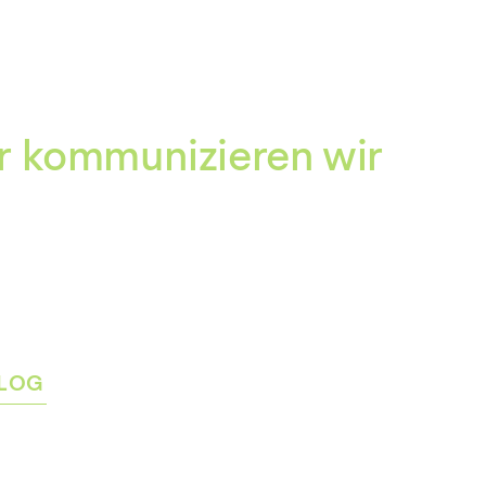
Zum
Inhalt
springen
r kommunizieren wir
LOG
rmenü
igen